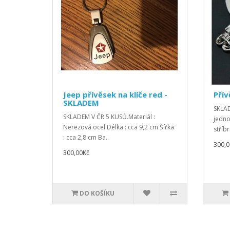
Jeep přívěsek na klíče red -
Přív
SKLADEM
SKLAD
SKLADEM V ČR 5 KUSŮ.Materiál :
jedno
Nerezová ocel Délka : cca 9,2 cm Šířka
stříbr
: cca 2,8 cm Ba..
300,0
300,00Kč
DO KOŠÍKU