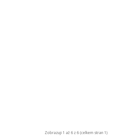
Zobrazuji 1 až 6 z 6 (celkem stran 1)