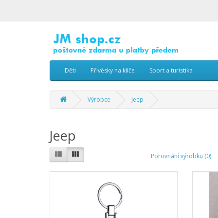
Děti
Přívěsky na klíče
Sport a turistika
Výrobce
Jeep
Jeep
Porovnání výrobku (0)