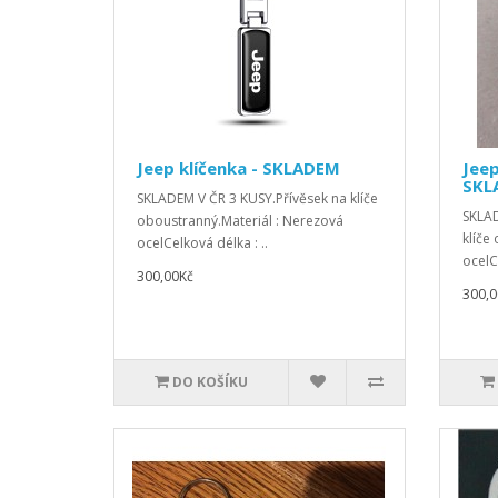
Jeep klíčenka - SKLADEM
Jeep
SKL
SKLADEM V ČR 3 KUSY.Přívěsek na klíče
SKLAD
oboustranný.Materiál : Nerezová
klíče
ocelCelková délka : ..
ocelC
300,00Kč
300,0
DO KOŠÍKU