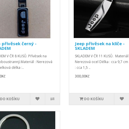
 přívěsek černý -
Jeep přívěsek na klíče -
ADEM
SKLADEM
EM V ČR 8 KUSŮ. Přívěsek na
SKLADEM V ČR 11 KUSŮ. Materiál 
 oboustranný.Materiál : Nerezová
Nerezová ocel Délka : cca 9,7 cm 
elková délka :..
: cca 1,5 ..
0Kč
300,00Kč
DO KOŠÍKU
DO KOŠÍKU