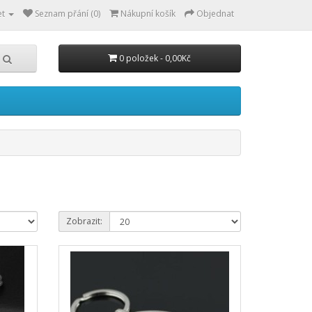
et
Seznam přání (0)
Nákupní košík
Objednat
0 položek - 0,00Kč
Zobrazit: