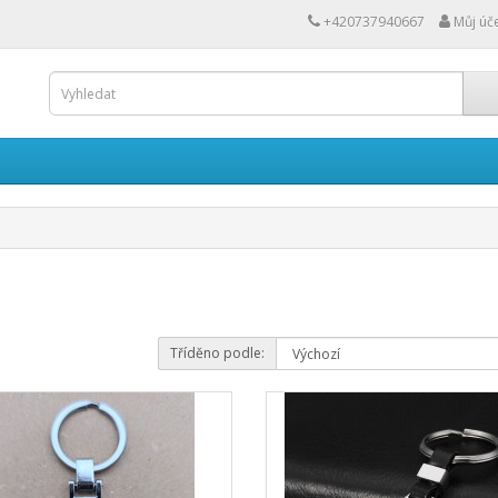
+420737940667
Můj úč
Tříděno podle: