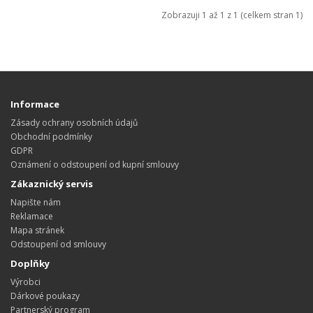
Zobrazuji 1 až 1 z 1 (celkem stran 1)
Informace
Zásady ochrany osobních údajů
Obchodní podmínky
GDPR
Oznámení o odstoupení od kupní smlouvy
Zákaznický servis
Napište nám
Reklamace
Mapa stránek
Odstoupení od smlouvy
Doplňky
Výrobci
Dárkové poukazy
Partnerský program