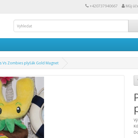
+420737940667
Můj úč
ts Vs Zombies plyšák Gold Magnet
Vý
Kó
Do