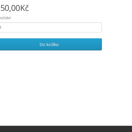
50,00Kč
ožství
Do košíku