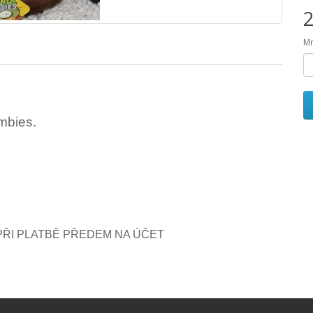
2
Mn
mbies.
ŘI PLATBĚ PŘEDEM NA ÚČET