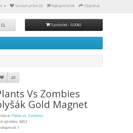
et
Seznam přání (0)
Nákupní košík
Objednat
0 položek - 0,00Kč
Plants Vs Zombies
plyšák Gold Magnet
robce:
Plants vs. Zombies
d výrobku: 4652
stupnost: 1