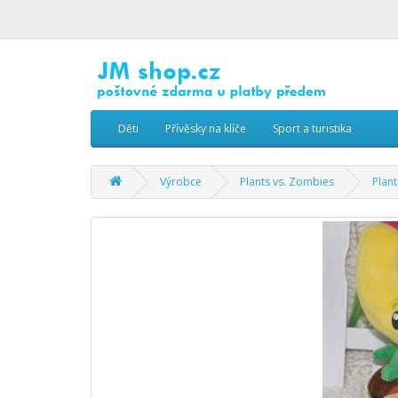
Děti
Přívěsky na klíče
Sport a turistika
Výrobce
Plants vs. Zombies
Plan