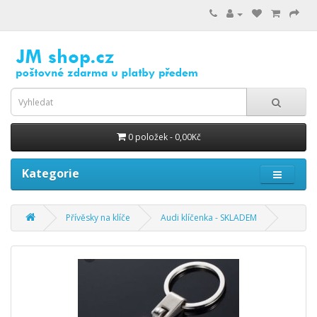
0 položek - 0,00Kč
Kategorie
Přívěsky na klíče
Audi klíčenka - SKLADEM