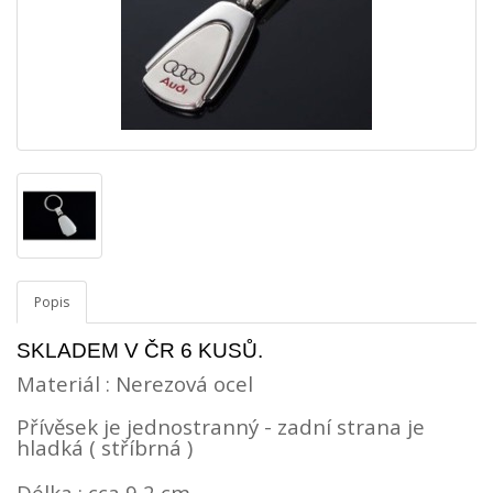
Popis
SKLADEM V ČR
6
KUSŮ
.
Materiál : Nerezová ocel
Přívěsek je jednostranný - zadní strana je
hladká ( stříbrná )
Délka : cca 9,2 cm