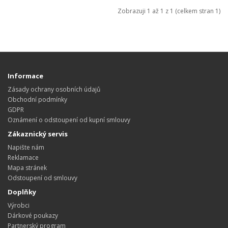
Zobrazuji 1 až 1 z 1 (celkem stran 1)
Informace
Zásady ochrany osobních údajů
Obchodní podmínky
GDPR
Oznámení o odstoupení od kupní smlouvy
Zákaznický servis
Napište nám
Reklamace
Mapa stránek
Odstoupení od smlouvy
Doplňky
Výrobci
Dárkové poukazy
Partnerský program